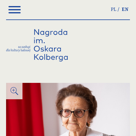
Please
PL
EN
note:
This
website
includes
an
accessibility
system.