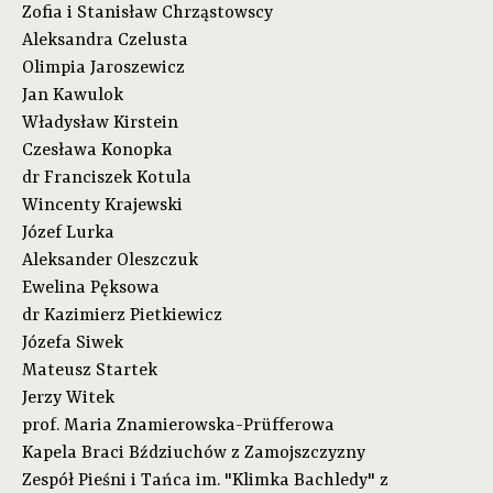
Zofia i Stanisław Chrząstowscy
Aleksandra Czelusta
Olimpia Jaroszewicz
Jan Kawulok
Władysław Kirstein
Czesława Konopka
dr Franciszek Kotula
Wincenty Krajewski
Józef Lurka
Aleksander Oleszczuk
Ewelina Pęksowa
dr Kazimierz Pietkiewicz
Józefa Siwek
Mateusz Startek
Jerzy Witek
prof. Maria Znamierowska-Prüfferowa
Kapela Braci Bździuchów z Zamojszczyzny
Zespół Pieśni i Tańca im. "Klimka Bachledy" z