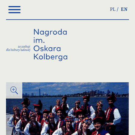
Please
PL
EN
note:
This
website
includes
an
accessibility
system.