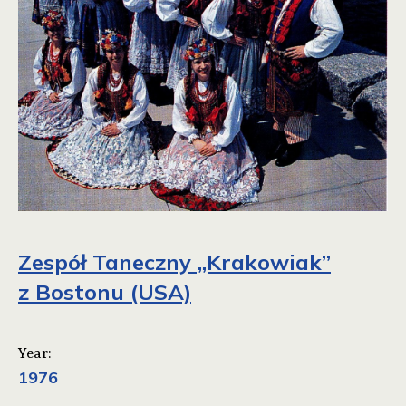
Zespół Taneczny „Krakowiak”
z Bostonu (USA)
Year:
1976